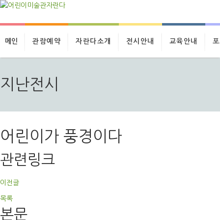
메인
관람예약
자란다소개
전시안내
교육안내
포
지난전시
어린이가 풍경이다
관련링크
이전글
목록
본문